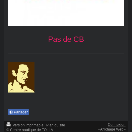
Pas de CB
Partager
Connexion
Version imprimable
|
Plan du site
-
Affichage Web
-
© Centre nautique de TOLLA